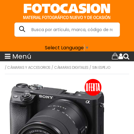
Select Language
▼
Menú
/
CÁMARAS Y ACCESORIOS
/
CÁMARAS DIGITALES
/
SIN ESPEJO