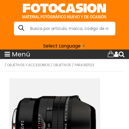
Select Language
▼
Menú
/
OBJETIVOS Y ACCESORIOS
/
OBJETIVOS
/
PARA REFLEX