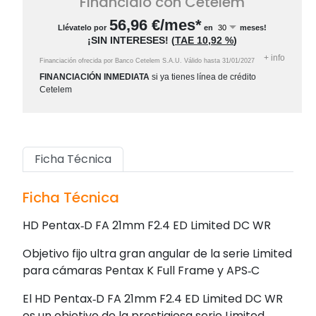
Fináncialo con Cetelem
56,96
€/mes*
Llévatelo por
en
meses!
¡SIN INTERESES!
(
TAE
10,92 %
)
+
info
Financiación ofrecida por Banco Cetelem S.A.U.
Válido hasta
31/01/2027
FINANCIACIÓN INMEDIATA
si ya tienes línea de crédito
Cetelem
Ficha Técnica
Ficha Técnica
HD Pentax‑D FA 21mm F2.4 ED Limited DC WR
Objetivo fijo ultra gran angular de la serie Limited
para cámaras Pentax K Full Frame y APS‑C
El HD Pentax‑D FA 21mm F2.4 ED Limited DC WR
es un objetivo de la prestigiosa serie Limited,