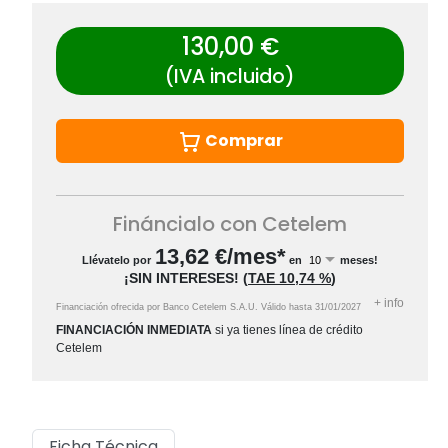
130,00 €
(IVA incluido)
Comprar
Fináncialo con Cetelem
13,62
€/mes*
Llévatelo por
en
meses!
¡SIN INTERESES!
(
TAE
10,74 %
)
+
info
Financiación ofrecida por Banco Cetelem S.A.U.
Válido hasta
31/01/2027
FINANCIACIÓN INMEDIATA
si ya tienes línea de crédito
Cetelem
Ficha Técnica