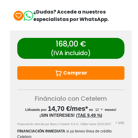
¿Dudas? Accede a nuestros
especialistas por WhatsApp.
168,00 €
(IVA incluido)
Comprar
Fináncialo con Cetelem
14,70
€/mes*
Llévatelo por
en
meses!
¡SIN INTERESES!
(
TAE
9,49 %
)
+
info
Financiación ofrecida por Banco Cetelem S.A.U.
Válido hasta
31/01/2027
FINANCIACIÓN INMEDIATA
si ya tienes línea de crédito
Cetelem