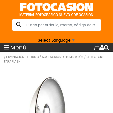
Select Language
▼
Menú
/
ILUMINACIÓN - ESTUDIO
/
ACCESORIOS DE ILUMINACIÓN
/
REFLECTORES
PARA FLASH