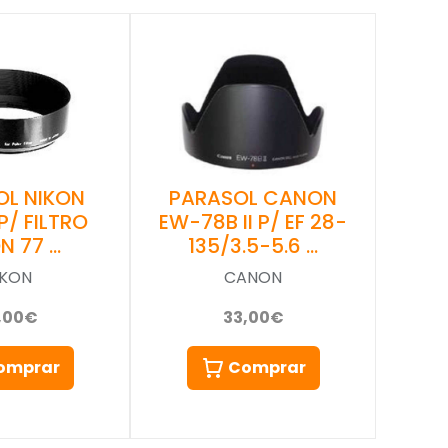
OL NIKON
PARASOL CANON
P/ FILTRO
EW-78B II P/ EF 28-
N 77 …
135/3.5-5.6 …
IKON
CANON
,00€
33,00€
omprar
Comprar