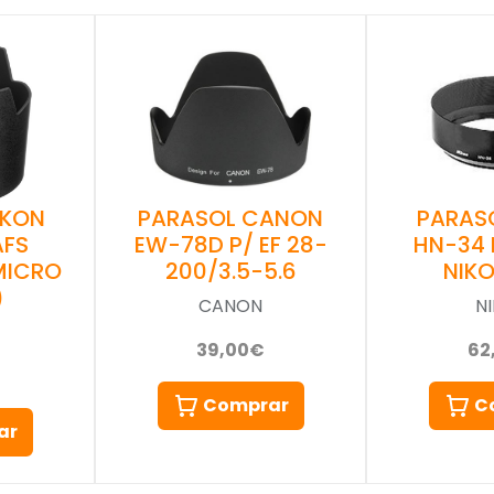
IKON
PARASOL CANON
PARAS
AFS
EW-78D P/ EF 28-
HN-34 
MICRO
200/3.5-5.6
NIKO
)
CANON
N
39,00€
62
Comprar
C
ar