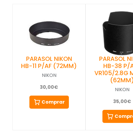
PARASOL NIKON
PARASOL N
HB-11 P/AF (72MM)
HB-38 P/
VR105/2.8G 
NIKON
(62MM
30,00€
NIKON
35,00€
Comprar
Compr