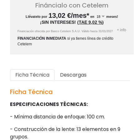
Fináncialo con Cetelem
13,02
€/mes*
Llévatelo por
en
meses!
¡SIN INTERESES!
(
TAE
9,02 %
)
+
info
Financiación ofrecida por Banco Cetelem S.A.U.
Válido hasta
31/01/2027
FINANCIACIÓN INMEDIATA
si ya tienes línea de crédito
Cetelem
Ficha Técnica
Descargas
Ficha Técnica
ESPECIFICACIONES TÉCNICAS:
- Mínima distancia de enfoque: 100 cm.
- Construcción de la lente: 13 elementos en 9
grupos.