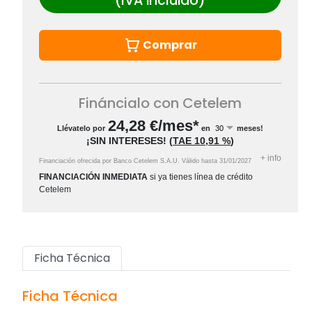
(IVA incluido)
Comprar
Fináncialo con Cetelem
24,28
€/mes*
Llévatelo por
en
meses!
¡SIN INTERESES!
(
TAE
10,91 %
)
+
info
Financiación ofrecida por Banco Cetelem S.A.U.
Válido hasta
31/01/2027
FINANCIACIÓN INMEDIATA
si ya tienes línea de crédito
Cetelem
Ficha Técnica
Ficha Técnica