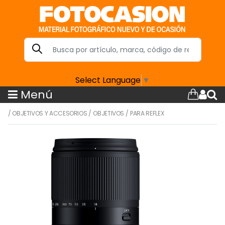
Select Language
▼
Menú
/
OBJETIVOS Y ACCESORIOS
/
OBJETIVOS
/
PARA REFLEX