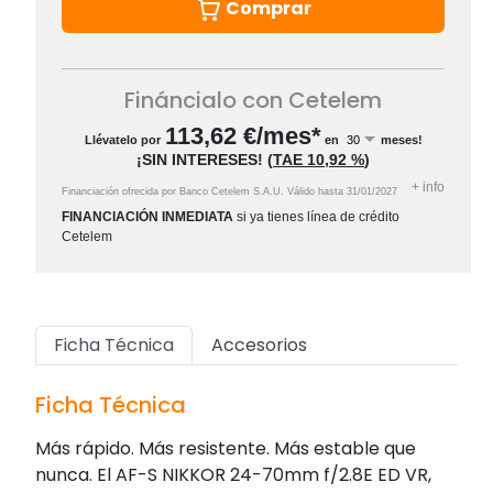
Comprar
Fináncialo con Cetelem
113,62
€/mes*
Llévatelo por
en
meses!
¡SIN INTERESES!
(
TAE
10,92 %
)
+
info
Financiación ofrecida por Banco Cetelem S.A.U.
Válido hasta
31/01/2027
FINANCIACIÓN INMEDIATA
si ya tienes línea de crédito
Cetelem
Ficha Técnica
Accesorios
Ficha Técnica
Más rápido. Más resistente. Más estable que
nunca. El AF-S NIKKOR 24-70mm f/2.8E ED VR,