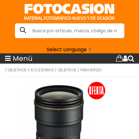
Select Language
▼
Menú
/
OBJETIVOS Y ACCESORIOS
/
OBJETIVOS
/
PARA REFLEX