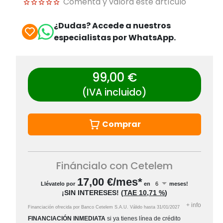
Comenta y valora este artículo
¿Dudas? Accede a nuestros
especialistas por WhatsApp.
99,00 €
(IVA incluido)
Comprar
Fináncialo con Cetelem
17,00
€/mes*
Llévatelo por
en
meses!
¡SIN INTERESES!
(
TAE
10,71 %
)
+
info
Financiación ofrecida por Banco Cetelem S.A.U.
Válido hasta
31/01/2027
FINANCIACIÓN INMEDIATA
si ya tienes línea de crédito