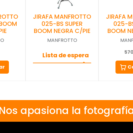
JIRAFA MANFROTTO
ROTTO
JIRAFA 
025-BS SUPER
 BOOM
025-B
BOOM NEGRA C/PIE
PIE
BOOM NE
MANFROTTO
TO
MAN
57
Lista de espera
ar
C
Nos apasiona la fotografí