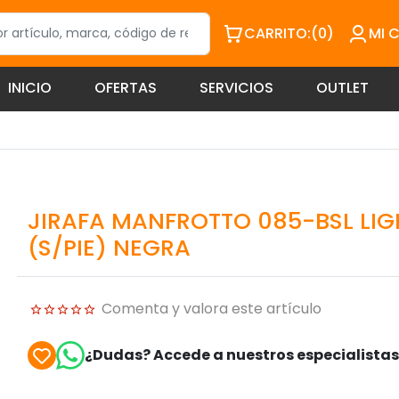
CARRITO:
(0)
MI 
INICIO
OFERTAS
SERVICIOS
OUTLET
JIRAFA MANFROTTO 085-BSL LI
(S/PIE) NEGRA
Comenta y valora este artículo
¿Dudas? Accede a nuestros especialista