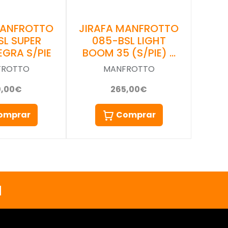
JIRAFA MANFROTTO
MANFROTTO
085-BSL LIGHT
SL SUPER
BOOM 35 (S/PIE) …
GRA S/PIE
MANFROTTO
FROTTO
265,00€
0,00€
Comprar
omprar
a