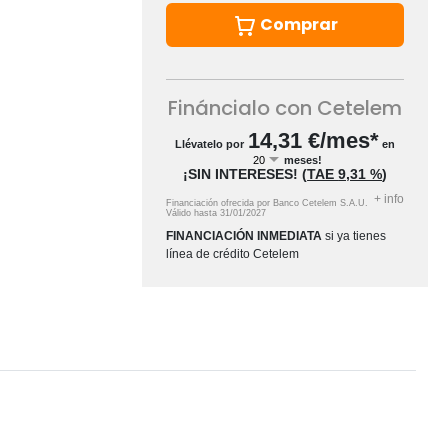
Comprar
Fináncialo con Cetelem
14,31
€/mes*
Llévatelo por
en
meses!
¡SIN INTERESES!
(
TAE
9,31 %
)
+
info
Financiación ofrecida por Banco Cetelem S.A.U.
Válido hasta
31/01/2027
FINANCIACIÓN INMEDIATA
si ya tienes
línea de crédito Cetelem