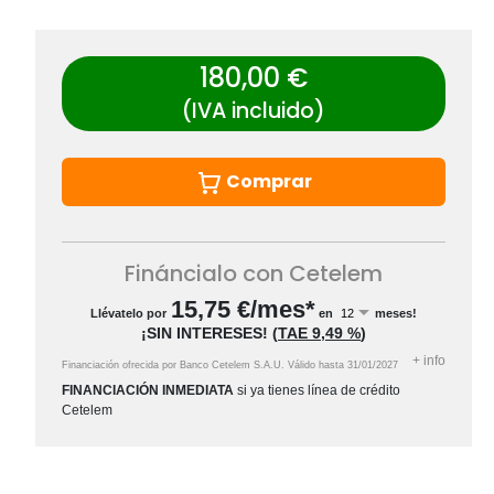
180,00 €
(IVA incluido)
Comprar
Fináncialo con Cetelem
15,75
€/mes*
Llévatelo por
en
meses!
¡SIN INTERESES!
(
TAE
9,49 %
)
+
info
Financiación ofrecida por Banco Cetelem S.A.U.
Válido hasta
31/01/2027
FINANCIACIÓN INMEDIATA
si ya tienes línea de crédito
Cetelem