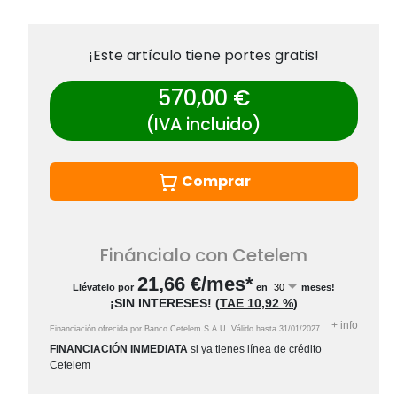
¡Este artículo tiene portes gratis!
570,00 €
(IVA incluido)
Comprar
Fináncialo con Cetelem
21,66
€/mes*
Llévatelo por
en
meses!
¡SIN INTERESES!
(
TAE
10,92 %
)
+
info
Financiación ofrecida por Banco Cetelem S.A.U.
Válido hasta
31/01/2027
FINANCIACIÓN INMEDIATA
si ya tienes línea de crédito
Cetelem