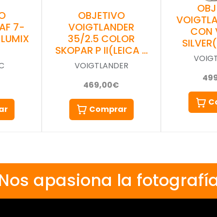
OBJ
O
OBJETIVO
VOIGTLA
AF 7-
VOIGTLANDER
CON 
 LUMIX
35/2.5 COLOR
SILVER
SKOPAR P II(LEICA …
VOIG
C
VOIGTLANDER
49
469,00€
C
ar
Comprar
Nos apasiona la fotografí