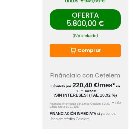
antes:
5.940,00 €
OFERTA
5.800,00 €
(IVA incluido)
Comprar
Fináncialo con Cetelem
220,40
€/mes*
Llévatelo por
en
meses!
¡SIN INTERESES!
(
TAE
10,92 %
)
+
info
Financiación ofrecida por Banco Cetelem S.A.U.
Válido hasta
31/01/2027
FINANCIACIÓN INMEDIATA
si ya tienes
línea de crédito Cetelem