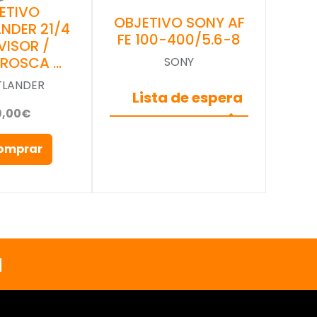
ETIVO
OBJETIVO SONY AF
NDER 21/4
FE 100-400/5.6-8
VISOR /
(ROSCA …
SONY
TLANDER
Lista de espera
9,00€
omprar
a