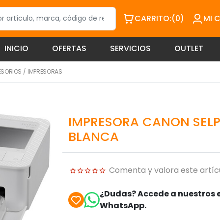
CARRITO:
(0)
MI 
INICIO
OFERTAS
SERVICIOS
OUTLET
ESORIOS
/
IMPRESORAS
IMPRESORA CANON SELP
BLANCA
Comenta y valora este artíc
¿Dudas? Accede a nuestros e
WhatsApp.