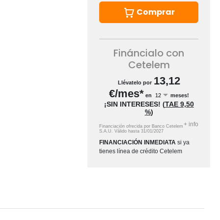
Comprar
Fináncialo con
Cetelem
13,12
Llévatelo por
€/mes*
en
meses!
¡SIN INTERESES!
(
TAE
9,50
%
)
+
info
Financiación ofrecida por Banco Cetelem
S.A.U.
Válido hasta
31/01/2027
FINANCIACIÓN INMEDIATA
si ya
tienes línea de crédito Cetelem