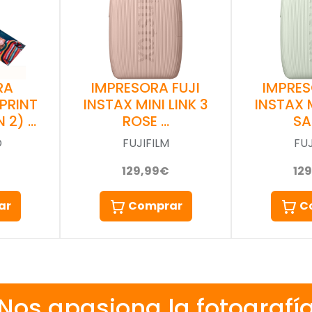
RA
IMPRESORA FUJI
IMPRES
 PRINT
INSTAX MINI LINK 3
INSTAX M
 2) …
ROSE …
SA
D
FUJIFILM
FUJ
129,99€
12
ar
Comprar
C
Nos apasiona la fotografí