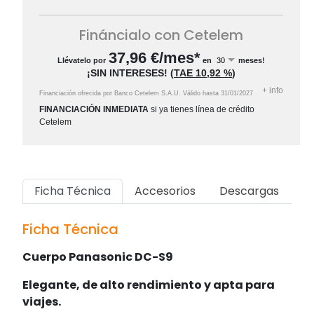
Fináncialo con Cetelem
37,96
€/mes*
Llévatelo por
en
meses!
¡SIN INTERESES!
(
TAE
10,92 %
)
+
info
Financiación ofrecida por Banco Cetelem S.A.U.
Válido hasta
31/01/2027
FINANCIACIÓN INMEDIATA
si ya tienes línea de crédito
Cetelem
Ficha Técnica
Accesorios
Descargas
Ficha Técnica
Cuerpo Panasonic DC-S9
Elegante, de alto rendimiento y apta para
viajes.