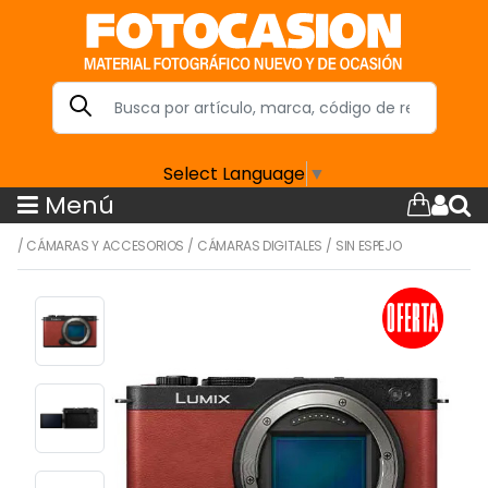
Select Language
▼
Menú
/
CÁMARAS Y ACCESORIOS
/
CÁMARAS DIGITALES
/
SIN ESPEJO