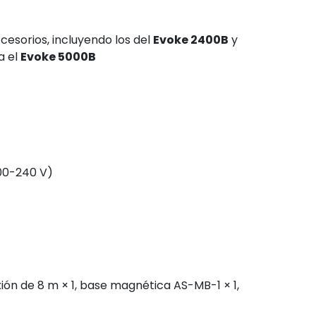
sorios, incluyendo los del
Evoke 2400B
y
a el
Evoke 5000B
200-240 V)
ón de 8 m × 1, base magnética AS-MB-1 × 1,