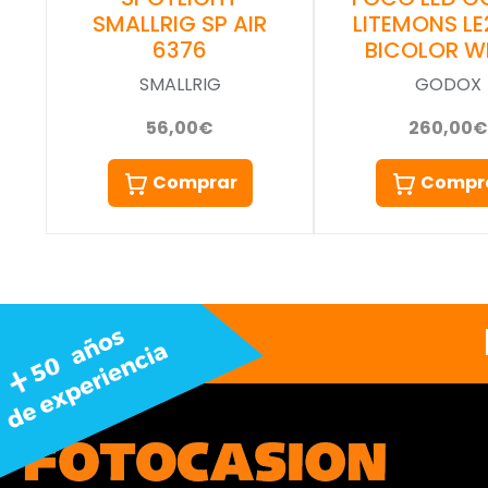
SMALLRIG SP AIR
LITEMONS LE
6376
BICOLOR W
SMALLRIG
GODOX
56,00€
260,00€
Comprar
Compr