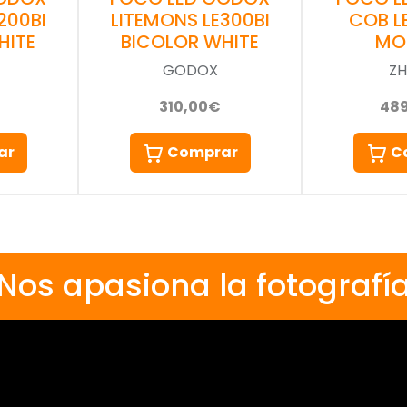
200BI
LITEMONS LE300BI
COB L
HITE
BICOLOR WHITE
MO
GODOX
ZH
310,00€
48
ar
Comprar
C
Nos apasiona la fotografí