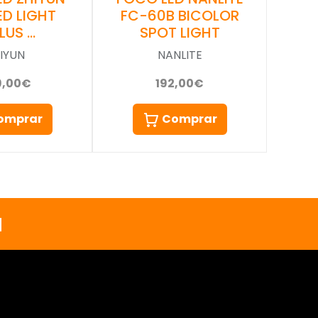
ED LIGHT
FC-60B BICOLOR
LUS …
SPOT LIGHT
IYUN
NANLITE
9,00€
192,00€
omprar
Comprar
a