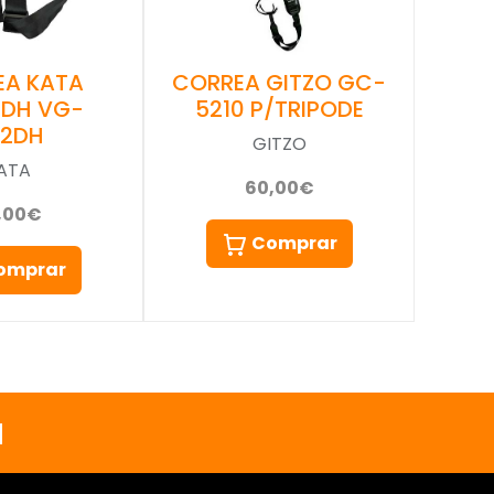
EA KATA
CORREA GITZO GC-
-DH VG-
5210 P/TRIPODE
02DH
GITZO
ATA
60,00€
,00€
Comprar
omprar
a