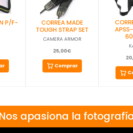
CORR
N P/F-
CORREA MADE
APSS
TOUGH STRAP SET
6
CAMERA ARMOR
K
25,00€
20
ar
Comprar
C
Nos apasiona la fotografí