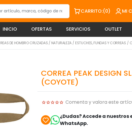
CARRITO:
(0)
MI 
INICIO
OFERTAS
SERVICIOS
OUTLET
REAS DE HOMBRO CRUZADAS
/
NATURALEZA
/
ESTUCHES, FUNDAS Y CORREAS
/
C
CORREA PEAK DESIGN SL
(COYOTE)
Comenta y valora este artíc
¿Dudas? Accede a nuestros e
WhatsApp.