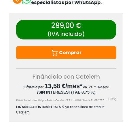
especialistas por WhatsApp.
299,00 €
(IVA incluido)
Comprar
Fináncialo con Cetelem
13,58
€/mes*
Llévatelo por
en
meses!
¡SIN INTERESES!
(
TAE
8,75 %
)
+
info
Financiación ofrecida por Banco Cetelem S.A.U.
Válido hasta
31/01/2027
FINANCIACIÓN INMEDIATA
si ya tienes línea de crédito
Cetelem