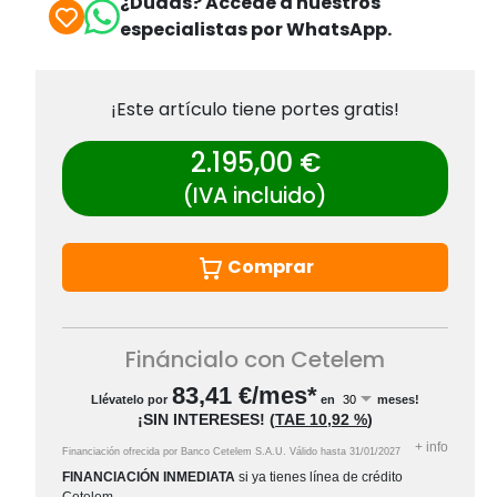
¿Dudas? Accede a nuestros
especialistas por WhatsApp.
¡Este artículo tiene portes gratis!
2.195,00 €
(IVA incluido)
Comprar
Fináncialo con Cetelem
83,41
€/mes*
Llévatelo por
en
meses!
¡SIN INTERESES!
(
TAE
10,92 %
)
+
info
Financiación ofrecida por Banco Cetelem S.A.U.
Válido hasta
31/01/2027
FINANCIACIÓN INMEDIATA
si ya tienes línea de crédito