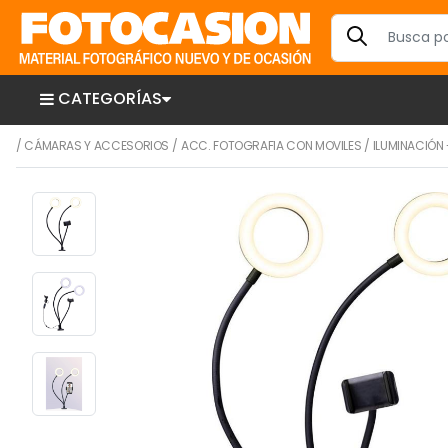
CATEGORÍAS
/
CÁMARAS Y ACCESORIOS
/
ACC. FOTOGRAFIA CON MOVILES
/
ILUMINACIÓN 