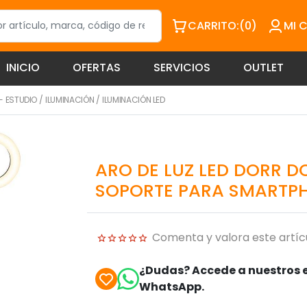
CARRITO:
(0)
MI 
INICIO
OFERTAS
SERVICIOS
OUTLET
- ESTUDIO
/
ILUMINACIÓN
/
ILUMINACIÓN LED
ARO DE LUZ LED DORR D
SOPORTE PARA SMARTP
Comenta y valora este artíc
¿Dudas? Accede a nuestros e
WhatsApp.