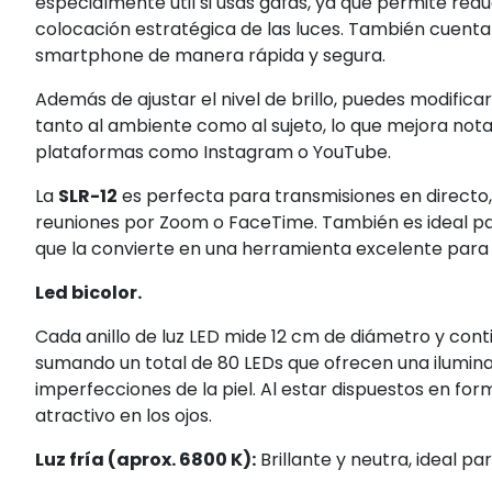
especialmente útil si usas gafas, ya que permite reduc
colocación estratégica de las luces. También cuenta 
smartphone de manera rápida y segura.
Además de ajustar el nivel de brillo, puedes modific
tanto al ambiente como al sujeto, lo que mejora nota
plataformas como Instagram o YouTube.
La
SLR-12
es perfecta para transmisiones en directo,
reuniones por Zoom o FaceTime. También es ideal pa
que la convierte en una herramienta excelente para 
Led bicolor.
Cada anillo de luz LED mide 12 cm de diámetro y contie
sumando un total de 80 LEDs que ofrecen una ilumina
imperfecciones de la piel. Al estar dispuestos en form
atractivo en los ojos.
Luz fría (aprox. 6800 K):
Brillante y neutra, ideal p