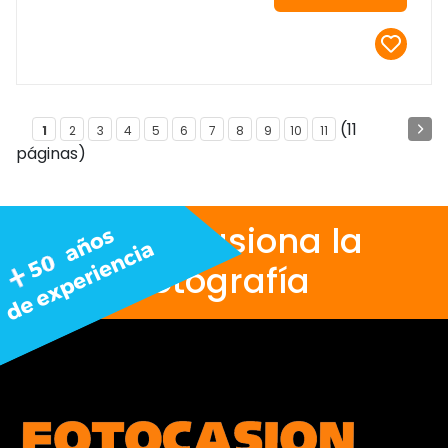
(11
1
2
3
4
5
6
7
8
9
10
11
páginas)
Nos apasiona la
fotografía