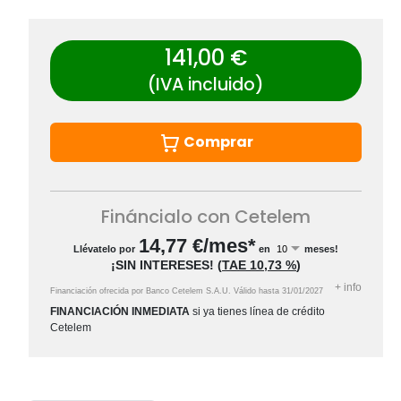
141,00 €
(IVA incluido)
Comprar
Fináncialo con Cetelem
14,77
€/mes*
Llévatelo por
en
meses!
¡SIN INTERESES!
(
TAE
10,73 %
)
+
info
Financiación ofrecida por Banco Cetelem S.A.U.
Válido hasta
31/01/2027
FINANCIACIÓN INMEDIATA
si ya tienes línea de crédito
Cetelem