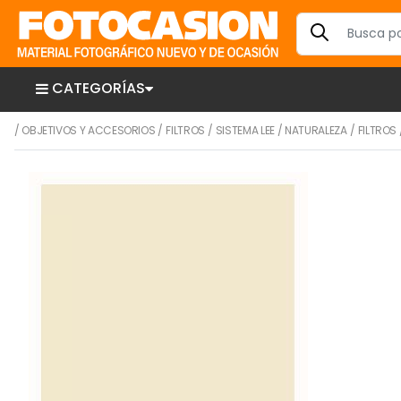
CATEGORÍAS
/
OBJETIVOS Y ACCESORIOS
/
FILTROS
/
SISTEMA LEE
/
NATURALEZA
/
FILTROS