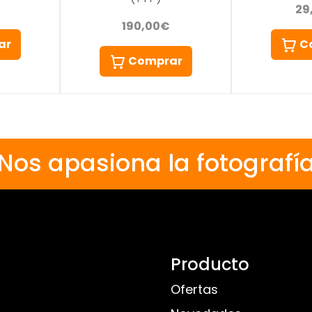
29
190,00€
ar
C
Comprar
Nos apasiona la fotografí
Producto
Ofertas