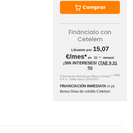
Comprar
Fináncialo con
Cetelem
15,07
Llévatelo por
€/mes*
en
meses!
¡SIN INTERESES!
(
TAE
9,31
%
)
+
info
Financiación ofrecida por Banco Cetelem
S.A.U.
Válido hasta
31/01/2027
FINANCIACIÓN INMEDIATA
si ya
tienes línea de crédito Cetelem