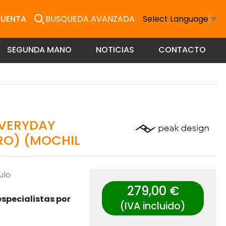
CUENTA
BUSQUEDA AVANZADA
Select Language
▼
SEGUNDA MANO
NOTICIAS
CONTACTO
EVERYDAY
RO) (MOCHIL
ulo
279,00 €
specialistas por
(IVA incluido)