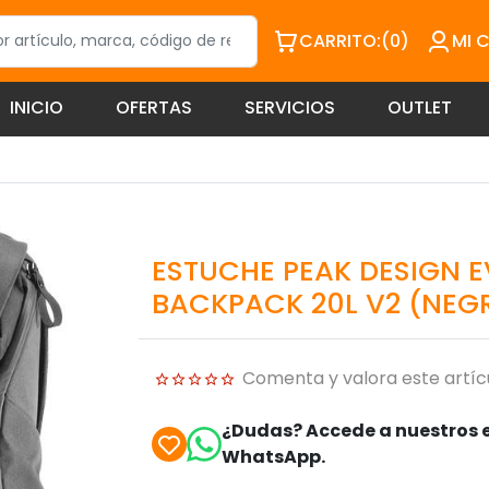
CARRITO:
(0)
MI 
INICIO
OFERTAS
SERVICIOS
OUTLET
ESTUCHE PEAK DESIGN 
BACKPACK 20L V2 (NEG
Comenta y valora este artíc
¿Dudas? Accede a nuestros e
WhatsApp.