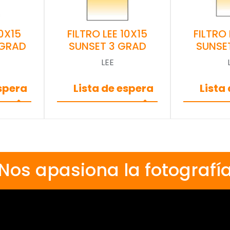
10X15
FILTRO LEE 10X15
FILTRO 
 GRAD
SUNSET 3 GRAD
SUNSE
LEE
espera
Lista de espera
Lista
Nos apasiona la fotografí