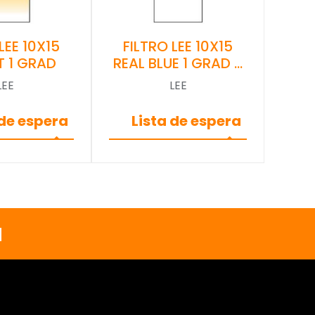
LEE 10X15
FILTRO LEE 10X15
T 1 GRAD
REAL BLUE 1 GRAD …
LEE
LEE
 de espera
Lista de espera
a