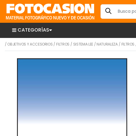
CATEGORÍAS
/
OBJETIVOS Y ACCESORIOS
/
FILTROS
/
SISTEMA LEE
/
NATURALEZA
/
FILTROS