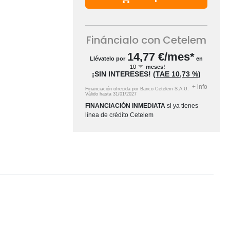
Fináncialo con Cetelem
14,77
€/mes*
Llévatelo por
en
meses!
¡SIN INTERESES!
(
TAE
10,73 %
)
+
info
Financiación ofrecida por Banco Cetelem S.A.U.
Válido hasta
31/01/2027
FINANCIACIÓN INMEDIATA
si ya tienes
línea de crédito Cetelem