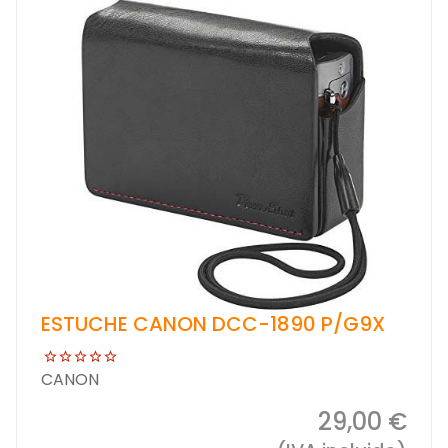
ESTUCHE CANON DCC-1890 P/G9X
CANON
29,00 €