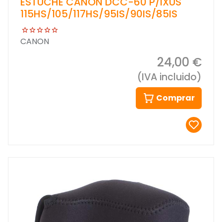
ESTUCHE CANON DCC-60 P/IXUS
115HS/105/117HS/95IS/90IS/85IS
CANON
24,00 €
(IVA incluido)
Comprar