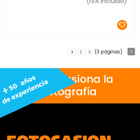
(IVA incluido)
(3 páginas)
1
2
3
Nos apasiona la
fotografía