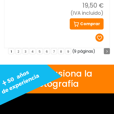
19,50 €
(IVA incluido)
Comprar
(9 páginas)
1
2
3
4
5
6
7
8
9
Nos apasiona la
fotografía