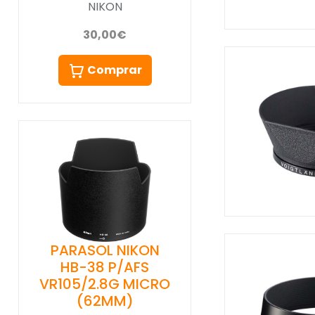
NIKON
30,00€
Comprar
PARASOL NIKON
HB-38 P/AFS
VR105/2.8G MICRO
(62MM)