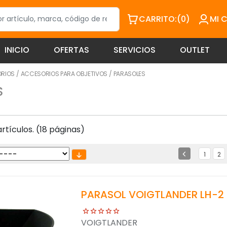
CARRITO:
(0)
MI 
INICIO
OFERTAS
SERVICIOS
OUTLET
ORIOS
/
ACCESORIOS PARA OBJETIVOS
/
PARASOLES
S
tículos. (18 páginas)
1
2
PARASOL VOIGTLANDER LH-2 
VOIGTLANDER