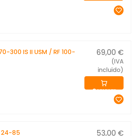
69,00 €
-300 IS II USM / RF 100-
(IVA
incluido)
Comprar
53,00 €
 24-85