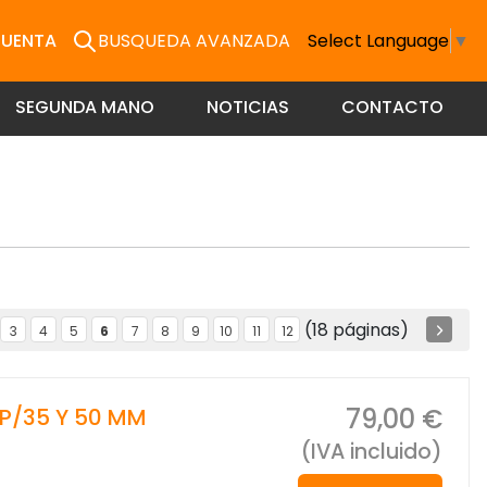
CUENTA
BUSQUEDA AVANZADA
Select Language
▼
SEGUNDA MANO
NOTICIAS
CONTACTO
(18 páginas)
3
4
5
6
7
8
9
10
11
12
79,00 €
P/35 Y 50 MM
(IVA incluido)