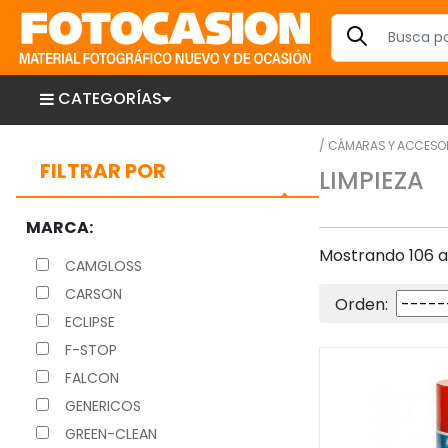
CATEGORÍAS
/
CÁMARAS Y ACCESO
FILTRAR POR
LIMPIEZA
MARCA:
Mostrando 106 ar
CAMGLOSS
CARSON
Orden:
ECLIPSE
F-STOP
FALCON
GENERICOS
GREEN-CLEAN