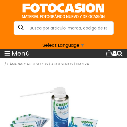
Select Language
▼
Menú
/
CÁMARAS Y ACCESORIOS
/
ACCESORIOS
/
LIMPIEZA