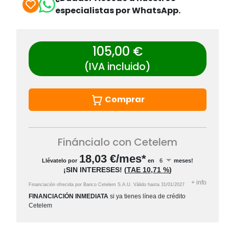
especialistas por WhatsApp.
105,00 €
(IVA incluido)
Comprar
Fináncialo con Cetelem
18,03
€/mes*
Llévatelo por
en
meses!
¡SIN INTERESES!
(
TAE
10,71 %
)
+
info
Financiación ofrecida por Banco Cetelem S.A.U.
Válido hasta
31/01/2027
FINANCIACIÓN INMEDIATA
si ya tienes línea de crédito
Cetelem