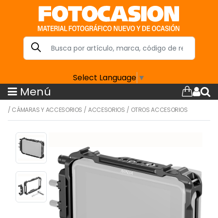
Select Language
▼
Menú
/
CÁMARAS Y ACCESORIOS
/
ACCESORIOS
/
OTROS ACCESORIOS