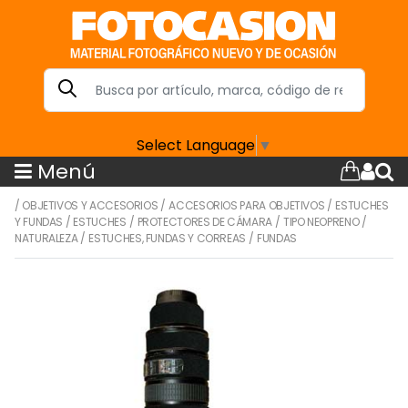
Select Language
▼
Menú
/
OBJETIVOS Y ACCESORIOS
/
ACCESORIOS PARA OBJETIVOS
/
ESTUCHES
Y FUNDAS
/
ESTUCHES
/
PROTECTORES DE CÁMARA
/
TIPO NEOPRENO
/
NATURALEZA
/
ESTUCHES, FUNDAS Y CORREAS
/
FUNDAS