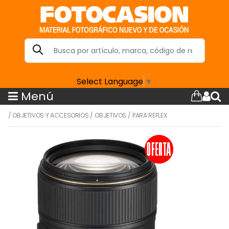
Select Language
▼
Menú
/
OBJETIVOS Y ACCESORIOS
/
OBJETIVOS
/
PARA REFLEX