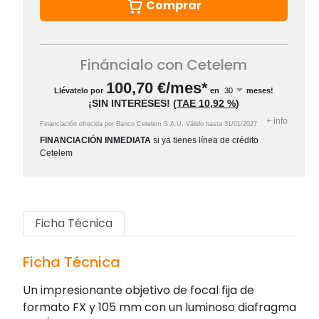
Comprar
Fináncialo con Cetelem
100,70
€/mes*
Llévatelo por
en
meses!
¡SIN INTERESES!
(
TAE
10,92 %
)
+
info
Financiación ofrecida por Banco Cetelem S.A.U.
Válido hasta
31/01/2027
FINANCIACIÓN INMEDIATA
si ya tienes línea de crédito
Cetelem
Ficha Técnica
Ficha Técnica
Un impresionante objetivo de focal fija de
formato FX y 105 mm con un luminoso diafragma