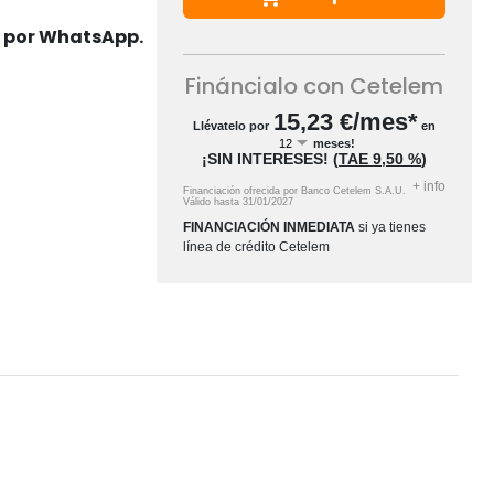
s por WhatsApp.
Fináncialo con Cetelem
15,23
€/mes*
Llévatelo por
en
meses!
¡SIN INTERESES!
(
TAE
9,50 %
)
+
info
Financiación ofrecida por Banco Cetelem S.A.U.
Válido hasta
31/01/2027
FINANCIACIÓN INMEDIATA
si ya tienes
línea de crédito Cetelem