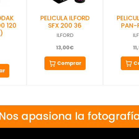
PELICU
ODAK
PELICULA ILFORD
PAN-F
0 120
SFX 200 36
)
IL
ILFORD
11
13,00€
C
Comprar
ar
Nos apasiona la fotografí