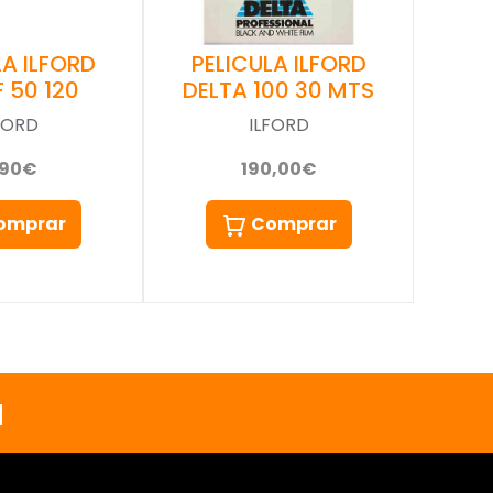
LA ILFORD
PELICULA ILFORD
 50 120
DELTA 100 30 MTS
FORD
ILFORD
,90€
190,00€
omprar
Comprar
a