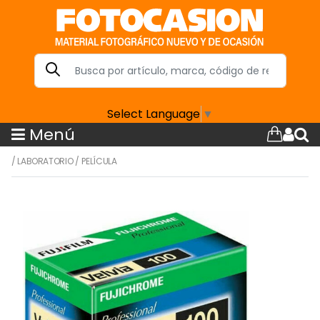
Select Language
▼
Menú
/
LABORATORIO
/
PELÍCULA