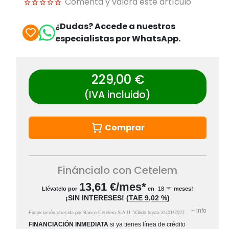
Comenta y valora este artículo
¿Dudas? Accede a nuestros
especialistas por WhatsApp.
229,00 €
(IVA incluido)
Comprar
Fináncialo con Cetelem
13,61
€/mes*
Llévatelo por
en
meses!
¡SIN INTERESES!
(
TAE
9,02 %
)
+
info
Financiación ofrecida por Banco Cetelem S.A.U.
Válido hasta
31/01/2027
FINANCIACIÓN INMEDIATA
si ya tienes línea de crédito