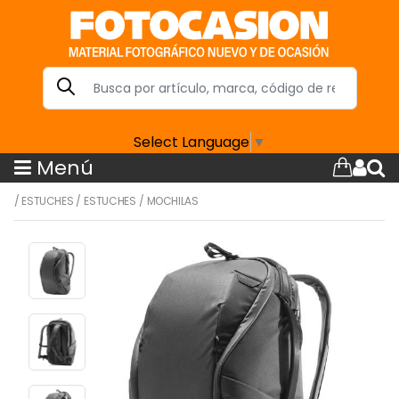
Select Language
▼
Menú
/
ESTUCHES
/
ESTUCHES
/
MOCHILAS