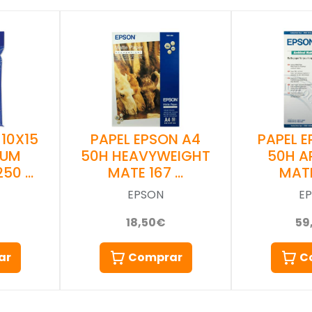
PAPEL EPSON A4
PAPEL 
 10X15
50H HEAVYWEIGHT
50H A
IUM
MATE 167 …
MATE
250 …
EPSON
E
18,50€
59
Comprar
C
ar