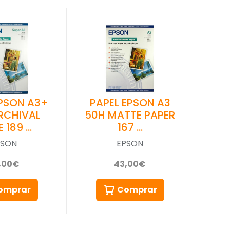
EPSON A3+
PAPEL EPSON A3
RCHIVAL
50H MATTE PAPER
 189 …
167 …
PSON
EPSON
,00€
43,00€
omprar
Comprar