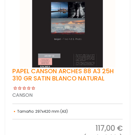
PAPEL CANSON ARCHES 88 A3 25H
310 GR SATIN BLANCO NATURAL
CANSON
Tamaño: 297x420 mm (A3)
117,00 €