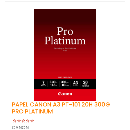
PAPEL CANON A3 PT-101 20H 300G
PRO PLATINUM
CANON