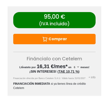
95,00 €
(IVA incluido)
Comprar
Fináncialo con Cetelem
16,31
€/mes*
Llévatelo por
en
meses!
¡SIN INTERESES!
(
TAE
10,71 %
)
+
info
Financiación ofrecida por Banco Cetelem S.A.U.
Válido hasta
31/01/2027
FINANCIACIÓN INMEDIATA
si ya tienes línea de crédito
Cetelem