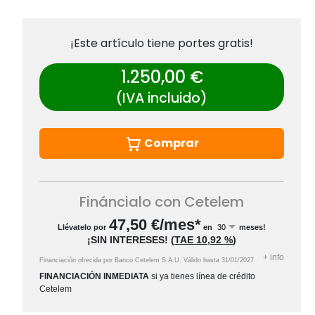
¡Este artículo tiene portes gratis!
1.250,00 €
(IVA incluido)
Comprar
Fináncialo con Cetelem
47,50
€/mes*
Llévatelo por
en
meses!
¡SIN INTERESES!
(
TAE
10,92 %
)
+
info
Financiación ofrecida por Banco Cetelem S.A.U.
Válido hasta
31/01/2027
FINANCIACIÓN INMEDIATA
si ya tienes línea de crédito
Cetelem