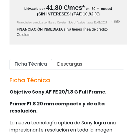
41,80
€/mes*
Llévatelo por
en
meses!
¡SIN INTERESES!
(
TAE
10,92 %
)
+
info
Financiación ofrecida por Banco Cetelem S.A.U.
Válido hasta
31/01/2027
FINANCIACIÓN INMEDIATA
si ya tienes línea de crédito
Cetelem
Ficha Técnica
Descargas
Ficha Técnica
Objetivo Sony AF FE 20/1.8 G Full Frame.
Primer F1.8 20 mm compacto y de alta
resolución.
La nueva tecnología óptica de Sony logra una
impresionante resolución en toda la imagen