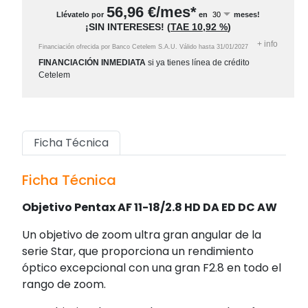
56,96
€/mes*
Llévatelo por
en
meses!
¡SIN INTERESES!
(
TAE
10,92 %
)
+
info
Financiación ofrecida por Banco Cetelem S.A.U.
Válido hasta
31/01/2027
FINANCIACIÓN INMEDIATA
si ya tienes línea de crédito
Cetelem
Ficha Técnica
Ficha Técnica
Objetivo Pentax AF 11-18/2.8 HD DA ED DC AW
Un objetivo de zoom ultra gran angular de la
serie Star, que proporciona un rendimiento
óptico excepcional con una gran F2.8 en todo el
rango de zoom.