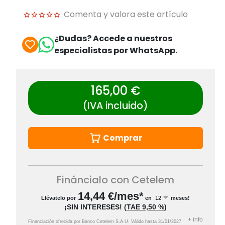
Comenta y valora este artículo
¿Dudas? Accede a nuestros
especialistas por WhatsApp.
165,00 €
(IVA incluido)
Comprar
Fináncialo con Cetelem
14,44
€/mes*
Llévatelo por
en
meses!
¡SIN INTERESES!
(
TAE
9,50 %
)
+
info
Financiación ofrecida por Banco Cetelem S.A.U.
Válido hasta
31/01/2027