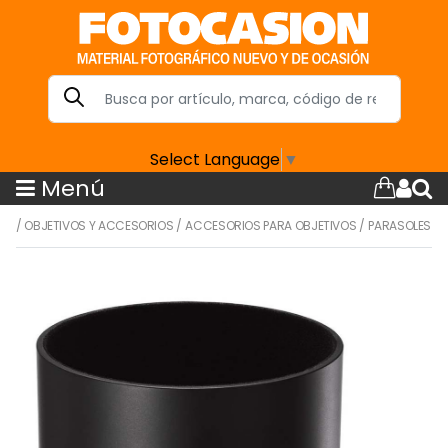
Select Language
▼
Menú
/
OBJETIVOS Y ACCESORIOS
/
ACCESORIOS PARA OBJETIVOS
/
PARASOLES