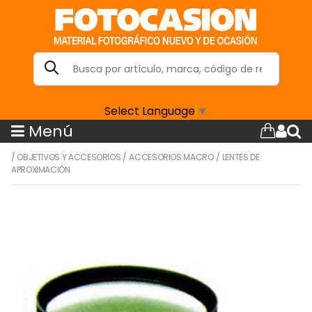
Select Language
▼
Menú
/
OBJETIVOS Y ACCESORIOS
/
ACCESORIOS MACRO
/
LENTES DE
APROXIMACIÓN