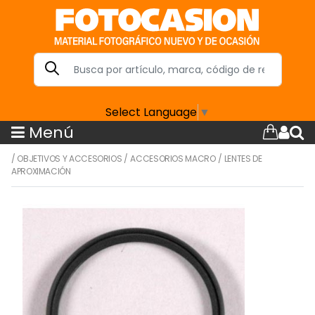
Select Language
▼
Menú
/
OBJETIVOS Y ACCESORIOS
/
ACCESORIOS MACRO
/
LENTES DE
APROXIMACIÓN