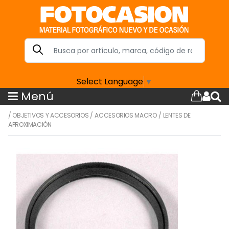
Select Language
▼
Menú
/
OBJETIVOS Y ACCESORIOS
/
ACCESORIOS MACRO
/
LENTES DE
APROXIMACIÓN