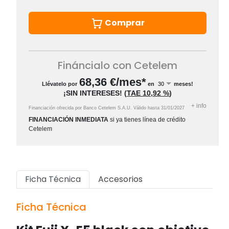
Comprar
Fináncialo con Cetelem
68,36
€/mes*
Llévatelo por
en
meses!
¡SIN INTERESES!
(
TAE
10,92 %
)
+
info
Financiación ofrecida por Banco Cetelem S.A.U.
Válido hasta
31/01/2027
FINANCIACIÓN INMEDIATA
si ya tienes línea de crédito
Cetelem
Ficha Técnica
Accesorios
Ficha Técnica