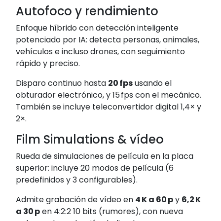
Autofoco y rendimiento
Enfoque híbrido con detección inteligente
potenciado por IA: detecta personas, animales,
vehículos e incluso drones, con seguimiento
rápido y preciso
.
Disparo continuo hasta
20 fps
usando el
obturador electrónico, y 15 fps con el mecánico.
También se incluye teleconvertidor digital 1,4× y
2×
.
Film Simulations & vídeo
Rueda de simulaciones de película en la placa
superior: incluye 20 modos de película (6
predefinidos y 3 configurables)
.
Admite grabación de vídeo en
4 K a 60 p
y
6,2 K
a 30 p
en 4:2:2 10 bits (rumores)
,
con nueva