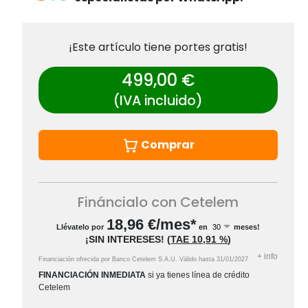
¡Este artículo tiene portes gratis!
499,00 €
(IVA incluido)
Comprar
Fináncialo con Cetelem
18,96
€/mes*
Llévatelo por
en
meses!
¡SIN INTERESES!
(
TAE
10,91 %
)
+
info
Financiación ofrecida por Banco Cetelem S.A.U.
Válido hasta
31/01/2027
FINANCIACIÓN INMEDIATA
si ya tienes línea de crédito
Cetelem