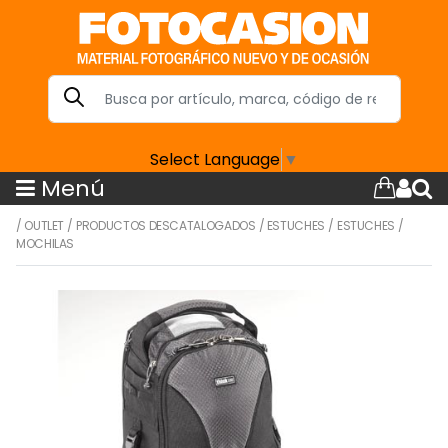
Select Language
▼
Menú
/
OUTLET
/
PRODUCTOS DESCATALOGADOS
/
ESTUCHES
/
ESTUCHES
/
MOCHILAS