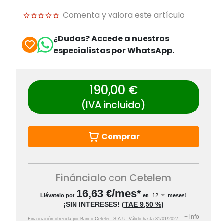
Comenta y valora este artículo
¿Dudas? Accede a nuestros
especialistas por WhatsApp.
190,00 €
(IVA incluido)
Comprar
Fináncialo con Cetelem
16,63
€/mes*
Llévatelo por
en
meses!
¡SIN INTERESES!
(
TAE
9,50 %
)
+
info
Financiación ofrecida por Banco Cetelem S.A.U.
Válido hasta
31/01/2027