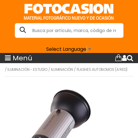
Select Language
▼
Menú
/
ILUMINACIÓN - ESTUDIO
/
ILUMINACIÓN
/
FLASHES AUTONOMOS (A RED)