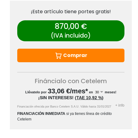
¡Este artículo tiene portes gratis!
870,00 €
(IVA incluido)
Comprar
Fináncialo con Cetelem
33,06
€/mes*
Llévatelo por
en
meses!
¡SIN INTERESES!
(
TAE
10,92 %
)
+
info
Financiación ofrecida por Banco Cetelem S.A.U.
Válido hasta
31/01/2027
FINANCIACIÓN INMEDIATA
si ya tienes línea de crédito
Cetelem